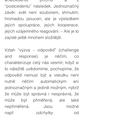
“postcedentu” následek. Jednoznačný 
závěr: svět není souborem, shrnutím, 
hromadou jsoucen, ale je výsledkem 
jejich spolupráce, jejich kooperace, 
jejich vzájemného reagování. – Ale je to 
zajisté ještě mnohem složitější.
Vztah “výzva – odpověď” (challenge 
and response) je něčím, co 
charakterizuje celý nás vesmír; když si 
to náležitě uvědomíme, pochopíme, že 
odpověď nemusí být a vskutku není 
nutně něčím automatickým ani 
jednoznačným a jedině možným, nýbrž 
že může být správná i nesprávná, že 
může být přiměřená, ale také 
nepřiměřená. Jsou možné 
např. 
odchylky
 od 