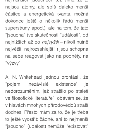
nejsou atomy, ale spíš daleko menší 
částice a energetická kvanta, možná 
dokonce ještě o několik řádů menší 
superstruny apod.), ale na tom, že tato 
“jsoucna” (ve skutečnosti “události”, od 
nejnižších až po 
nejvyšší
 – nikoli nutně 
největší, nejrozsáhlejší! ) jsou schopna 
na sebe reagovat jako na podněty, na 
“výzvy”.
A. N. Whitehead jednou prohlásil, že 
“pojem ,nezávislé existence‘ je 
nedorozuměním, jež strašilo po staletí 
ve filosofické literatuře”; obávám se, že 
v hlavách mnohých přírodovědců straší 
dodnes. Přesto mám za to, že je třeba 
to ještě vyostřit: žádné, ani to nejmenší 
“jsoucno” (událost) nemůže “existovat” 