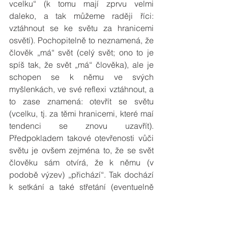
vcelku“ (k tomu mají zprvu velmi 
daleko, a tak můžeme raději říci: 
vztáhnout se ke světu za hranicemi 
osvětí). Pochopitelně to neznamená, že 
člověk „má“ svět (celý svět; ono to je 
spíš tak, že svět „má“ člověka), ale je 
schopen se k němu ve svých 
myšlenkách, ve své reflexi vztáhnout, a 
to zase znamená: otevřít se světu 
(vcelku, tj. za těmi hranicemi, které maí 
tendenci se znovu uzavřít). 
Předpokladem takové otevřenosti vůči 
světu je ovšem zejména to, že se svět 
člověku sám otvírá, že k němu (v 
podobě výzev) „přichází“. Tak dochází 
k setkání a také střetání (eventuelně 
kolizi) na jedné straně toho, co 
k člověku přichází „odjinud“, a na 
druhé straně člověka, který je 