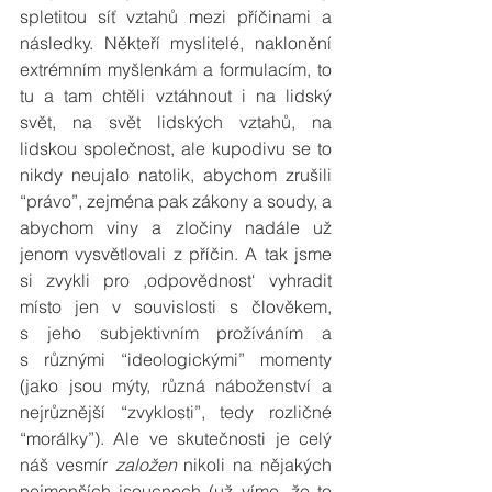
spletitou síť vztahů mezi příčinami a 
následky. Někteří myslitelé, naklonění 
extrémním myšlenkám a formulacím, to 
tu a tam chtěli vztáhnout i na lidský 
svět, na svět lidských vztahů, na 
lidskou společnost, ale kupodivu se to 
nikdy neujalo natolik, abychom zrušili 
“právo”, zejména pak zákony a soudy, a 
abychom viny a zločiny nadále už 
jenom vysvětlovali z příčin. A tak jsme 
si zvykli pro ,odpovědnost‘ vyhradit 
místo jen v souvislosti s člověkem, 
s jeho subjektivním prožíváním a 
s různými “ideologickými” momenty 
(jako jsou mýty, různá náboženství a 
nejrůznější “zvyklosti”, tedy rozličné 
“morálky”). Ale ve skutečnosti je celý 
náš vesmír 
založen
 nikoli na nějakých 
nejmenších jsoucnech (už víme, že to 