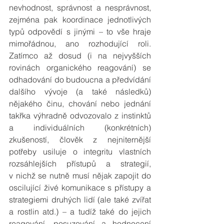
nevhodnost, správnost a nesprávnost, 
zejména pak koordinace jednotlivých 
typů odpovědí s jinými – to vše hraje 
mimořádnou, ano rozhodující roli. 
Zatímco až dosud (i na nejvyšších 
rovinách organického reagování) se 
odhadování do budoucna a předvídání 
dalšího vývoje (a také následků) 
nějakého činu, chování nebo jednání 
takřka výhradně odvozovalo z instinktů 
a individuálních (konkrétních) 
zkušeností, člověk z nejniternější 
potřeby usiluje o integritu vlastních 
rozsáhlejších přístupů a strategií, 
v nichž se nutně musí nějak zapojit do 
oscilující živé komunikace s přístupy a 
strategiemi druhých lidí (ale také zvířat 
a rostlin atd.) – a tudíž také do jejich 
reagování, posuzování a hodnocení 