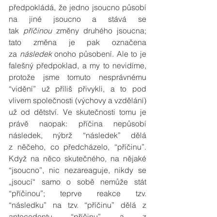
předpokládá, že jedno jsoucno působí 
na jiné jsoucno a stává se 
tak 
příčinou
 změny druhého jsoucna; 
tato změna je pak označena 
za 
následek
 onoho působení. Ale to je 
falešný předpoklad, a my to nevidíme, 
protože jsme tomuto nesprávnému 
“vidění” už příliš přivykli, a to pod 
vlivem společnosti (výchovy a vzdělání) 
už od dětství. Ve skutečnosti tomu je 
právě naopak: příčina nepůsobí 
následek, nýbrž “následek” dělá 
z něčeho, co předcházelo, “příčinu”. 
Když na něco skutečného, na nějaké 
“jsoucno”, nic nezareaguje, nikdy se 
„jsoucí“ samo o sobě nemůže stát 
“příčinou”; teprve reakce tzv. 
“následku” na tzv. “příčinu” dělá z 
antecedentu “příčinu” a z 