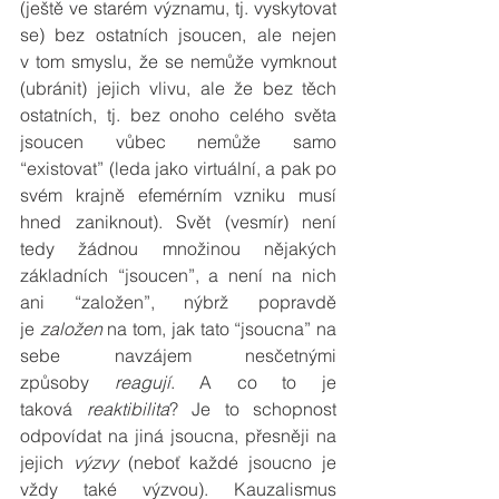
(ještě ve starém významu, tj. vyskytovat 
se) bez ostatních jsoucen, ale nejen 
v tom smyslu, že se nemůže vymknout 
(ubránit) jejich vlivu, ale že bez těch 
ostatních, tj. bez onoho celého světa 
jsoucen vůbec nemůže samo 
“existovat” (leda jako virtuální, a pak po 
svém krajně efemérním vzniku musí 
hned zaniknout). Svět (vesmír) není 
tedy žádnou množinou nějakých 
základních “jsoucen”, a není na nich 
ani “založen”, nýbrž popravdě 
je 
založen
 na tom, jak tato “jsoucna” na 
sebe navzájem nesčetnými 
způsoby 
reagují
. A co to je 
taková 
reaktibilita
? Je to schopnost 
odpovídat na jiná jsoucna, přesněji na 
jejich 
výzvy 
(neboť každé jsoucno je 
vždy také výzvou). Kauzalismus 