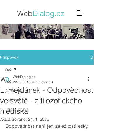
Web
Dialo
g.cz
Příspěvek
Vše
WebDialog.cz
Vše
22. 9. 2019
Minut čtení: 8
L. Hejdánek - Odpovědnost
Demokracie
ve světě - z filozofického
Hodnoty
hlediska
Lidská práva
Aktualizováno:
21. 1. 2020
Odpovědnost není jen záležitostí etiky, 