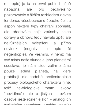
(entropie) je tu na první pohled méně 
nápadná, ale pro pečlivějšího 
pozorovatele s širším rozhledem zjevná 
tendence všeobecnému úpadku čelit a 
aspoň některé typy chátrání zpomalit, 
ale především najít způsoby nejen 
opravy a obnovy, tedy návratu zpět, ale 
nejrůznějších vylepšení a přímo 
novinek (negativní entropie či 
negentropie). Ve vesmíru, v němž má 
své místo naše slunce a jeho planetární 
soustava, je nám sice zatím známa 
pouze jediná planeta, na které 
probíhají dlouhodobé protientropické 
procesy biologického charakteru (jiné, 
totiž ne-biologické zatím jakoby 
“nevidíme”), ale o jistých – ovšem 
časově ještě rozlehlejších – analogiích 
fyzikálního charakteru v celém vesmíru 