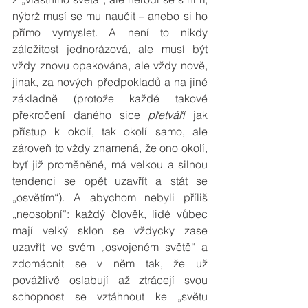
nýbrž musí se mu naučit – anebo si ho 
přímo vymyslet. A není to nikdy 
záležitost jednorázová, ale musí být 
vždy znovu opakována, ale vždy nově, 
jinak, za nových předpokladů a na jiné 
základně (protože každé takové 
překročení daného sice 
přetváří
 jak 
přístup k okolí, tak okolí samo, ale 
zároveň to vždy znamená, že ono okolí, 
byť již proměněné, má velkou a silnou 
tendenci se opět uzavřít a stát se 
„osvětím“). A abychom nebyli příliš 
„neosobní“: každý člověk, lidé vůbec 
mají velký sklon se vždycky zase 
uzavřít ve svém „osvojeném světě“ a 
zdomácnit se v něm tak, že už 
povážlivě oslabují až ztrácejí svou 
schopnost se vztáhnout ke „světu 