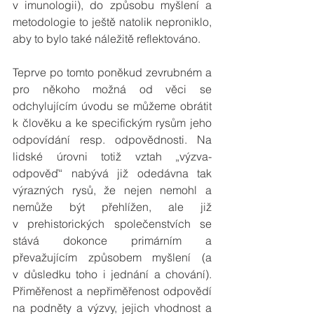
v imunologii), do způsobu myšlení a 
metodologie to ještě natolik neproniklo, 
aby to bylo také náležitě reflektováno.
Teprve po tomto poněkud zevrubném a 
pro někoho možná od věci se 
odchylujícím úvodu se můžeme obrátit 
k člověku a ke specifickým rysům jeho 
odpovídání resp. odpovědnosti. Na 
lidské úrovni totiž vztah „výzva-
odpověď“ nabývá již odedávna tak 
výrazných rysů, že nejen nemohl a 
nemůže být přehlížen, ale již 
v prehistorických společenstvích se 
stává dokonce primárním a 
převažujícím způsobem myšlení (a 
v důsledku toho i jednání a chování). 
Přiměřenost a nepřiměřenost odpovědí 
na podněty a výzvy, jejich vhodnost a 