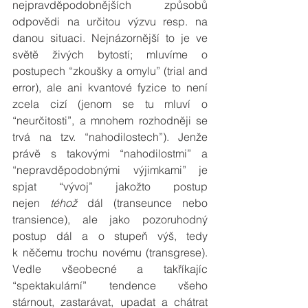
nejpravděpodobnějších způsobů 
odpovědi na určitou výzvu resp. na 
danou situaci. Nejnázornější to je ve 
světě živých bytostí; mluvíme o 
postupech “zkoušky a omylu” (trial and 
error), ale ani kvantové fyzice to není 
zcela cizí (jenom se tu mluví o 
“neurčitosti”, a mnohem rozhodněji se 
trvá na tzv. “nahodilostech”). Jenže 
právě s takovými “nahodilostmi” a 
“nepravděpodobnými výjimkami” je 
spjat “vývoj” jakožto postup 
nejen 
téhož
 dál (transeunce nebo 
transience), ale jako pozoruhodný 
postup dál a o stupeň výš, tedy 
k něčemu trochu novému (transgrese). 
Vedle všeobecné a takříkajíc 
“spektakulární” tendence všeho 
stárnout, zastarávat, upadat a chátrat 