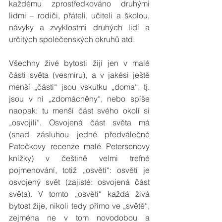
každému zprostředkováno druhými 
lidmi – rodiči, přáteli, učiteli a školou, 
návyky a zvyklostmi druhých lidí a 
určitých společenských okruhů atd.
Všechny živé bytosti žijí jen v malé 
části světa (vesmíru), a v jakési ještě 
menší „části“ jsou vskutku „doma“, tj. 
jsou v ní „zdomácněny“, nebo spíše 
naopak: tu menší část svého okolí si 
„osvojili“. Osvojená část světa má 
(snad zásluhou jedné předválečné 
Patočkovy recenze malé Petersenovy 
knížky) v češtině velmi trefné 
pojmenování, totiž „osvětí“: osvětí je 
osvojený svět (zajisté: osvojená část 
světa). V tomto „osvětí“ každá živá 
bytost žije, nikoli tedy přímo ve „světě“, 
zejména ne v tom novodobou a 