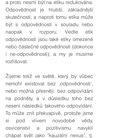
a proto nesmí být na etiku redukována. 
Odpovědnost je hlubší, základnější 
skutečností, a naproti tomu etika může 
být s odpovědností v souladu nebo 
naopak v rozporu. Vedle etik 
odpovědnosti jsou také etiky omezené 
nebo částečné odpovědnosti (dokonce 
i ne-odpovědnosti); a my je musíme 
rozlišovat.
Žijeme totiž ve světě, který by vůbec 
nemohl existovat bez ,odpovědnosti‘, 
nebo možná přesněji: bez odpovídání 
na podněty, a v důsledku toho bez 
nesení následků takového odpovídání. 
To může znít překvapivě, protože jsme 
si pod vlivem novodobé vědy, 
osvícenství a pozitivismu navykli 
chápat svět jako “kauzální nexus”, tj. 