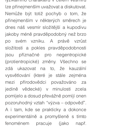
lze přinejmenším uvažovat a diskutovat. 
Nemůže být totiž pochyb o tom, že 
přinejmenším v některých směrech je 
dnes náš vesmír složitější a kupodivu 
jakoby méně pravděpodobný než brzo 
po svém vzniku. A právě vzrůst 
složitosti a pokles pravděpodobnosti 
jsou příznačné pro negentropické 
(protientropické) změny. Všechno se 
zdá ukazovat na to, že kauzální 
vysvětlování (které je stále zejména 
mezi přírodovědci považováno za 
jedině vědecké) v minulosti zcela 
pomíjelo a dosud převážně pomíjí onen 
pozoruhodný vztah “výzva – odpověď”. 
A i tam, kde se prakticky a dokonce 
experimentálně a promyšleně s tímto 
fenoménem pracuje (jako např. 