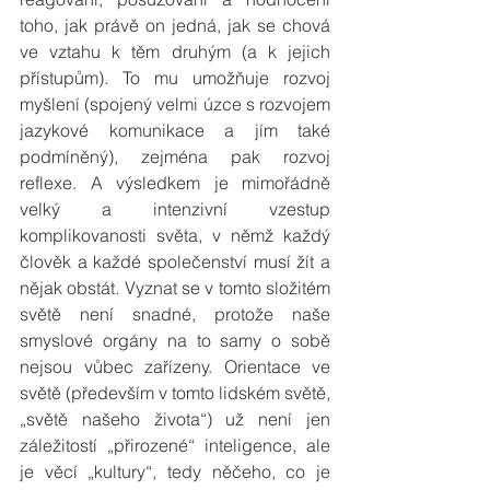
toho, jak právě on jedná, jak se chová 
ve vztahu k těm druhým (a k jejich 
přístupům). To mu umožňuje rozvoj 
myšlení (spojený velmi úzce s rozvojem 
jazykové komunikace a jím také 
podmíněný), zejména pak rozvoj 
reflexe. A výsledkem je mimořádně 
velký a intenzivní vzestup 
komplikovanosti světa, v němž každý 
člověk a každé společenství musí žít a 
nějak obstát. Vyznat se v tomto složitém 
světě není snadné, protože naše 
smyslové orgány na to samy o sobě 
nejsou vůbec zařízeny. Orientace ve 
světě (především v tomto lidském světě, 
„světě našeho života“) už není jen 
záležitostí „přirozené“ inteligence, ale 
je věcí „kultury“, tedy něčeho, co je 