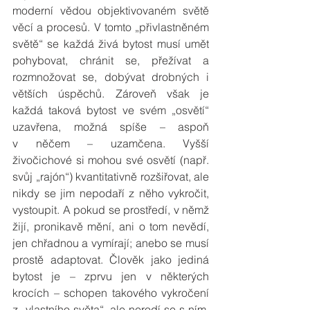
moderní vědou objektivovaném světě 
věcí a procesů. V tomto „přivlastněném 
světě“ se každá živá bytost musí umět 
pohybovat, chránit se, přežívat a 
rozmnožovat se, dobývat drobných i 
větších úspěchů. Zároveň však je 
každá taková bytost ve svém „osvětí“ 
uzavřena, možná spíše – aspoň 
v něčem – uzamčena. Vyšší 
živočichové si mohou své osvětí (např. 
svůj „rajón“) kvantitativně rozšiřovat, ale 
nikdy se jim nepodaří z něho vykročit, 
vystoupit. A pokud se prostředí, v němž 
žijí, pronikavě mění, ani o tom nevědí, 
jen chřadnou a vymírají; anebo se musí 
prostě adaptovat. Člověk jako jediná 
bytost je – zprvu jen v některých 
krocích – schopen takového vykročení 
z „vlastního světa“, ale nerodí se s ním, 