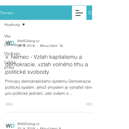
Web
Dialo
g.cz
Témata
Hodnoty
Vše
WebDialog.cz
Demokracie
22. 9. 2019
Minut čtení: 16
Hodnoty
V. Němec - Vztah kapitalismu a
Lidská
demokracie, vztah volného trhu a
práva
politické svobody
Principy demokratického systému Demokracie je
politický systém, jehož smyslem je vytvářet rámec
pro politické jednání. Jde ovšem o...
WebDialog.cz
22. 9. 2019
Minut čtení: 8