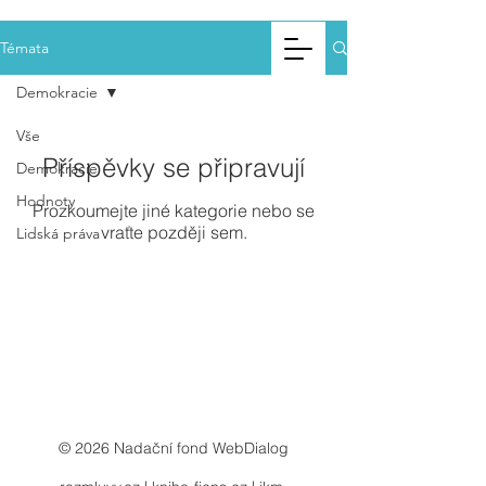
Web
Dialo
g.cz
Témata
Demokracie
Vše
Příspěvky se připravují
Demokracie
Hodnoty
Prozkoumejte jiné kategorie nebo se
vraťte později sem.
Lidská práva
© 2026 Nadační fond WebDialog