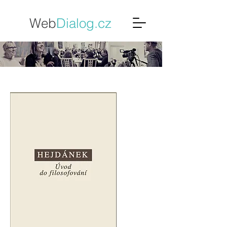
Web
Dialo
g.cz