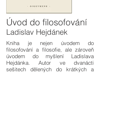
Úvod do filosofování
Ladislav Hejdánek
Kniha je nejen úvodem do
filosofování a filosofie, ale zároveň
úvodem do myšlení Ladislava
Hejdánka. Autor ve dvanácti
sešitech dělených do krátkých a
přehledných kapitol představuje své
vlastní uvažování nad základními i
širšími filosofickými otázkami a
čtenáři nabízí přehled témat a jejich
řešení, kterými jej uvádí do filosofie
a jejích dějin a také jej vede k
samostatnému myšlení.
© 2026 Nadační fond WebDialog