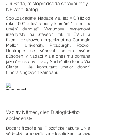
Jiří Bárta, místopředseda správní rady
NF WebDialog
Spoluzakladatel Nadace Via, jež v ČR již od
roku 1997 „otevírá cesty k umění žít spolu a
umění darovat“. Vystudoval systémové
inženýrství na Stavební fakultě ČVUT a
řízení neziskových organizací na Carnegie
Mellon University, Pittsburgh. Rozvoji
filantropie se věnoval během svého
působení v Nadaci Via a dnes mu pomáhá
jako člen správní rady Nadačního fondu Via
Clarita. Je konzultant „major donor“
fundraisingových kampaní.
Václav Němec, člen Dialogického
společenství
Docent filosofie na Filozofické fakultě UK a
vědecký pracovník ve Filosofickém ústavu