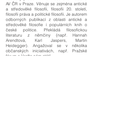
AV ČR v Praze. Věnuje se zejména antické
a středověké filosofii, filosofii 20. století,
filosofii práva a politické filosofii. Je autorem
odborných publikací z oblasti antické a
středověké filosofie i populárních knih o
české politice. Překládá filosofickou
literaturu z němčiny (např. Hannah
Arendtová, Karl Jaspers, Martin
Heidegger). Angažoval se v několika
občanských iniciativách, např. Pražské
fórum a Vraťte nám stát!.
Tomáš Sedláček, člen Dialogického
společenství
Hlavní makroekonomický stratég ČSOB.
Autor filozoficko-ekonomické knihy
Ekonomie dobra a zla, která byla přeložena
do 21 jazyků. Předseda dozorčí rady Vize