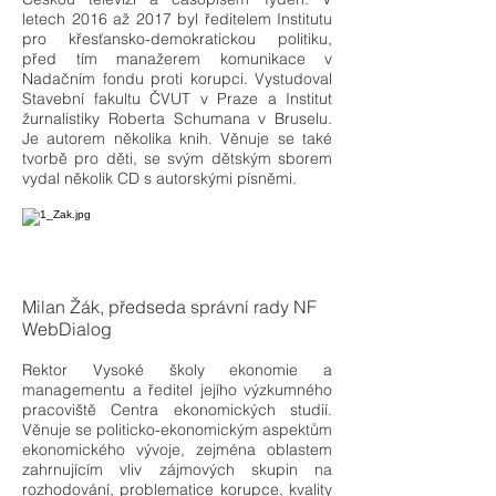
letech 2016 až 2017 byl ředitelem Institutu
pro křesťansko-demokratickou politiku,
před tím manažerem komunikace v
Nadačním fondu proti korupci. Vystudoval
Stavební fakultu ČVUT v Praze a Institut
žurnalistiky Roberta Schumana v Bruselu.
Je autorem několika knih. Věnuje se také
tvorbě pro děti, se svým dětským sborem
vydal několik CD s autorskými písněmi.
Milan Žák, předseda správní rady NF
WebDialog
Rektor Vysoké školy ekonomie a
managementu a ředitel jejího výzkumného
pracoviště Centra ekonomických studií.
Věnuje se politicko-ekonomickým aspektům
ekonomického vývoje, zejména oblastem
zahrnujícím vliv zájmových skupin na
rozhodování, problematice korupce, kvality