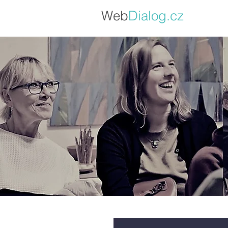
Web
Dialo
g.cz