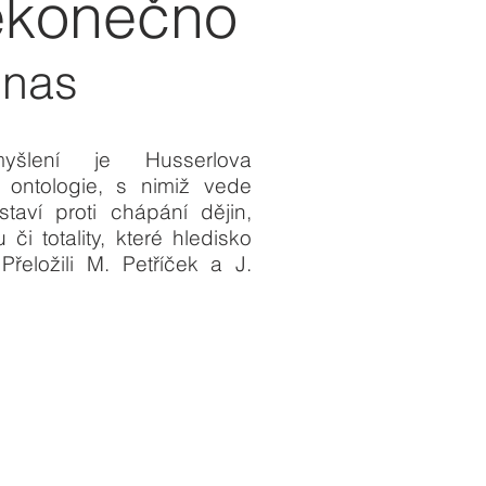
nekonečno
inas
yšlení je Husserlova
ontologie, s nimiž vede
staví proti chápání dějin,
či totality, které hledisko
řeložili M. Petříček a J.