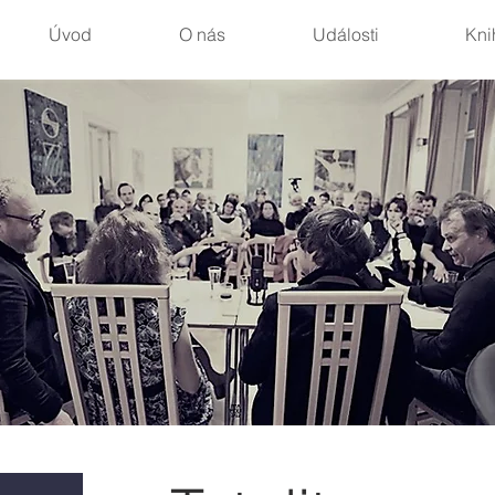
Úvod
O nás
Události
Kni