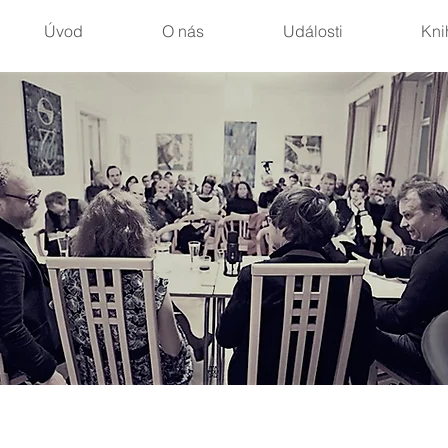
Úvod
O nás
Události
Kni