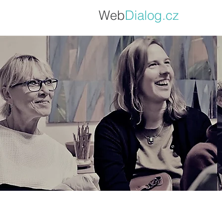
Web
Dialo
g.cz