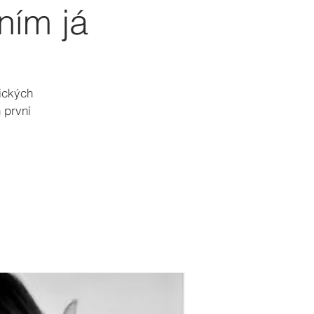
ním já
ických
 první