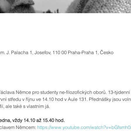
nám. J. Palacha 1, Josefov, 110 00 Praha-Praha 1, Česko
Václava Němce pro studenty ne-filozofických oborů. 13-týdenní
í středu v říjnu ve 14.10 hod v Aule 131. Přednášky jsou voln
fií, ale také s vlastním já.
 ledna, vždy 14.10 až 15.40 hod.
Václavem Němcem: 
https://www.youtube.com/watch?v=bGfsmh