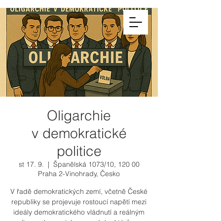
Web
Dialo
g.cz
Oligarchie
v demokratické
politice
st 17. 9.
  |  
Španělská 1073/10, 120 00
Praha 2-Vinohrady, Česko
V řadě demokratických zemí, včetně České
republiky se projevuje rostoucí napětí mezi
ideály demokratického vládnutí a reálným