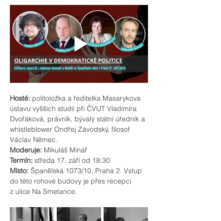
Hosté: 
politoložka a ředitelka Masarykova 
ústavu vyšších studií při ČVUT Vladimíra 
Dvořáková, právník, bývalý státní úředník a 
whistleblower Ondřej Závodský, filosof 
Václav Němec.
Moderuje: 
Mikuláš Minář
Termín:
 středa 17. září od 18:30
Místo:
 Španělská 1073/10, Praha 2. Vstup 
do této rohové budovy je přes recepci 
z ulice Na Smetance.