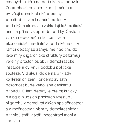
mocných aktérů na politické rozhodování. 
Oligarchové nejenom kupují média a 
ovlivňují demokratické procesy 
prostřednictvím finanční podpory 
politických stran, ale zakládají též politická 
hnutí a přímo vstupují do politiky. Často tím 
vzniká nebezpečná koncentrace 
ekonomické, mediální a politické moci. V 
rámci debaty se zamyslíme nad tím, do 
jaké míry oligarchické struktury deformují 
veřejný prostor, oslabují demokratické 
instituce a ovlivňují podobu politické 
soutěže. V diskusi dojde na příklady 
konkrétních zemí, přičemž zvláštní 
pozornost bude věnována českému 
případu. Cílem debaty je otevřít kritický 
dialog o hlubších příčinách vzestupu 
oligarchů v demokratických společnostech 
a o možnostech obrany demokratických 
principů tváří v tvář koncentraci moci a 
kapitálu.