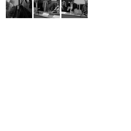
Za laskavé poskytnutí sálu děkujeme 
Radaně a Jiřímu Waldovým.
Za Nadační fond WebDialog a rodinu 