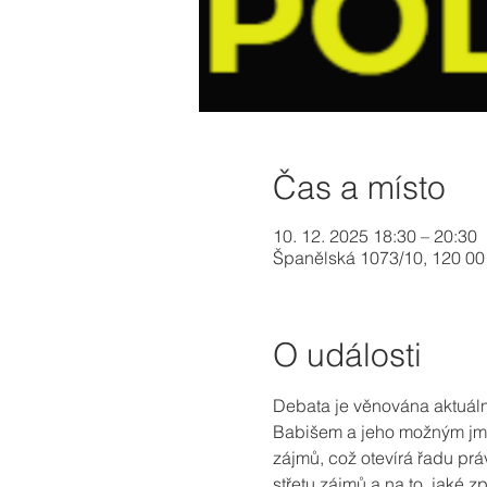
Čas a místo
10. 12. 2025 18:30 – 20:30
Španělská 1073/10, 120 00
O události
Debata je věnována aktuální
Babišem a jeho možným jmen
zájmů, což otevírá řadu prá
střetu zájmů a na to, jaké