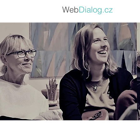
Web
Dialo
g.cz