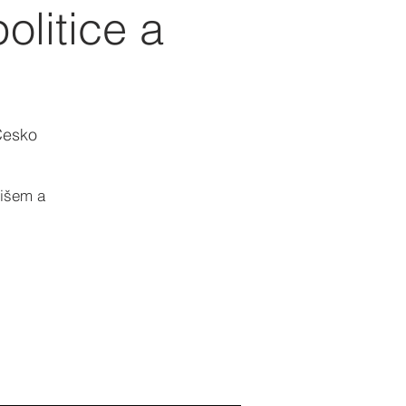
olitice a
Česko
bišem a