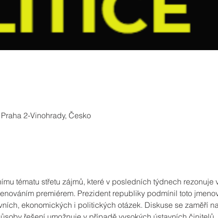
 Praha 2-Vinohrady, Česko
mu tématu střetu zájmů, které v posledních týdnech rezonuje v
ováním premiérem. Prezident republiky podmínil toto jmenová
vních, ekonomických i politických otázek. Diskuse se zaměří na
 způsoby řešení umožnuje v případě vysokých ústavních činitelů