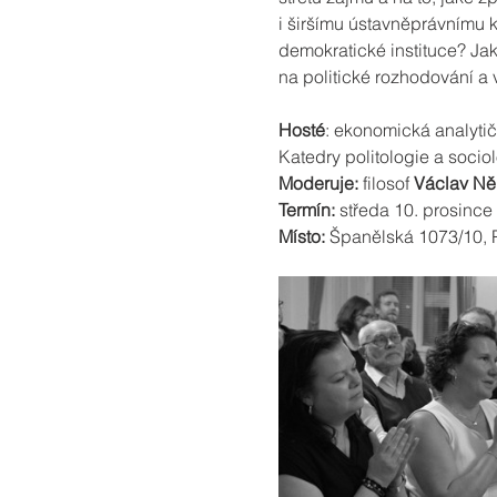
i širšímu ústavněprávnímu k
demokratické instituce? Ja
na politické rozhodování a 
Hosté
: ekonomická analyti
Katedry politologie a sociol
Moderuje: 
filosof 
Václav N
Termín:
 středa 10. prosince
Místo:
 Španělská 1073/10, P