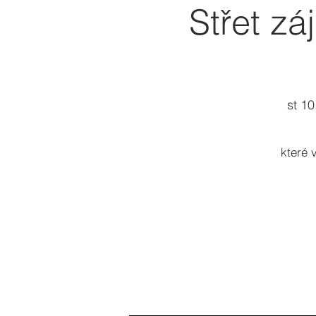
Střet zá
st 10
které 