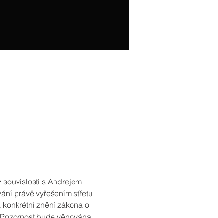
 souvislosti s Andrejem 
ní právě vyřešením střetu 
 konkrétní znění zákona o 
. Pozornost bude věnována 