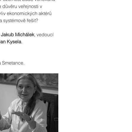
 důvěru veřejnosti v 
vliv ekonomických aktérů 
a systémově řešit?
 
Jakub Michálek
, vedoucí 
Jan Kysela
.
Na Smetance.