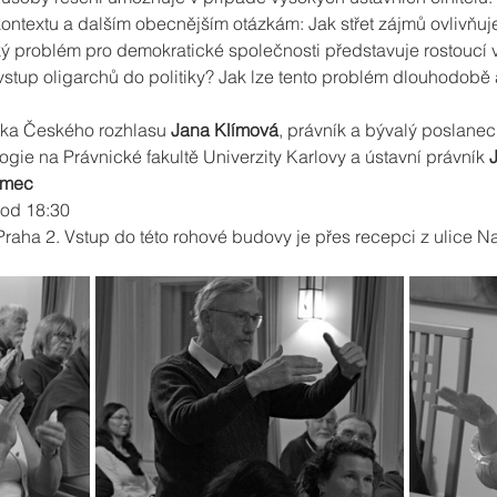
ontextu a dalším obecnějším otázkám: Jak střet zájmů ovlivňuje
ký problém pro demokratické společnosti představuje rostoucí 
vstup oligarchů do politiky? Jak lze tento problém dlouhodobě 
čka Českého rozhlasu 
Jana Klímová
, právník a bývalý poslanec
ogie na Právnické fakultě Univerzity Karlovy a ústavní právník 
ěmec
 od 18:30
raha 2. Vstup do této rohové budovy je přes recepci z ulice 