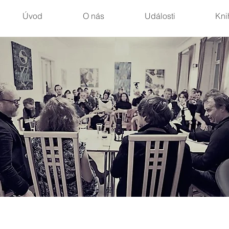
Úvod
O nás
Události
Kni