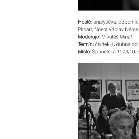
Hosté:
 analytička, odborni
Pithart, filosof Václav Něme
Moderuje:
 Mikuláš Minář
Termín:
 čtvrtek 4
. 
dubna od 
Místo:
 Španělská 1073/10, P