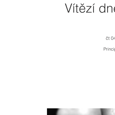
Vítězí d
čt 04
Princ