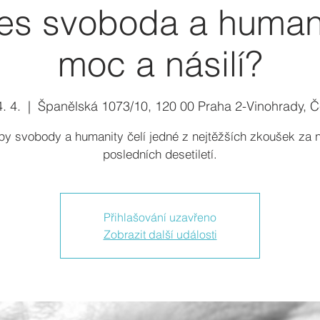
nes svoboda a human
moc a násilí?
. 4.
  |  
Španělská 1073/10, 120 00 Praha 2-Vinohrady, 
ipy svobody a humanity čelí jedné z nejtěžších zkoušek za n
posledních desetiletí.
Přihlašování uzavřeno
Zobrazit další události