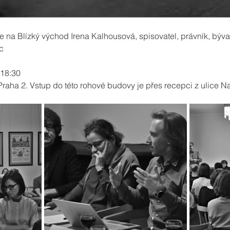
ce na Blízký východ Irena Kalhousová, spisovatel, právník, býv
c
18:30
raha 2. Vstup do této rohové budovy je přes recepci z ulice 