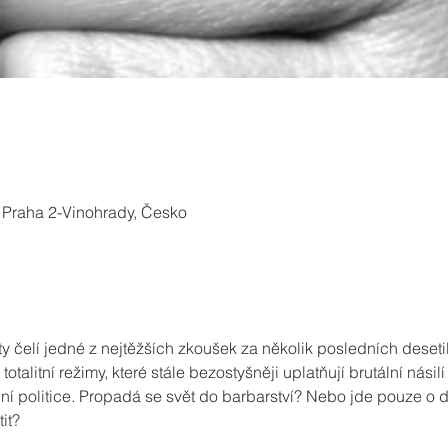
 Praha 2-Vinohrady, Česko
 čelí jedné z nejtěžších zkoušek za několik posledních desetile
otalitní režimy, které stále bezostyšněji uplatňují brutální násil
í politice. Propadá se svět do barbarství? Nebo jde pouze o doč
it?