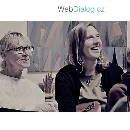
Web
Dialo
g.cz