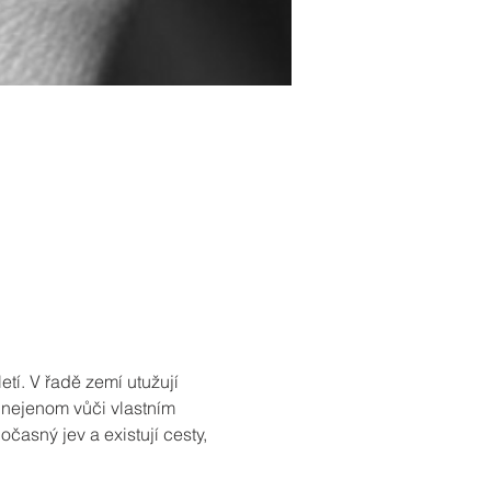
tí. V řadě zemí utužují 
í nejenom vůči vlastním 
asný jev a existují cesty, 