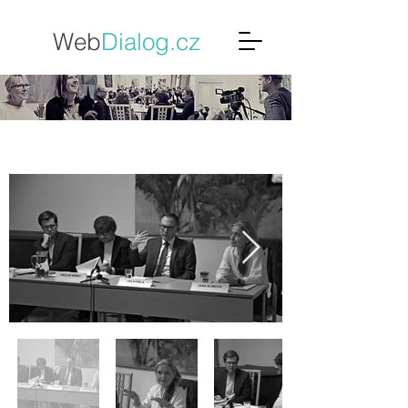
Web
Dialo
g.cz