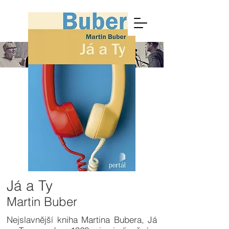
Web
Dialo
g.cz
Já a Ty
Martin Buber
Nejslavnější kniha Martina Bubera, Já