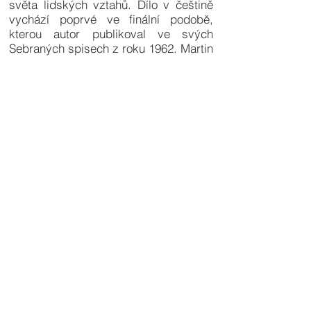
světa lidských vztahů. Dílo v češtině
vychází poprvé ve finální podobě,
kterou autor publikoval ve svých
Sebraných spisech z roku 1962. Martin
Buber (1878–1965) byl filozof a
politický aktivista židovského původu.
Narodil se ve Vídni a zemřel v
Jeruzalémě. Tématem jeho knih byl
např. židovský mysticismus, sociální
filozofie, biblistika, náboženská
fenomenologie a filozofická
antropologie. Vedle svého
nejznámějšího díla Já a ty je autorem
knih jako Problém člověka, Obrazy
dobra a zla, Chasidská vyprávění a
Život chasidů, které byly všechny
přeloženy do češtiny.
© 2026 Nadační fond WebDialog
rozmluvy.cz
|
kniha-fiens.cz
|
ikm-