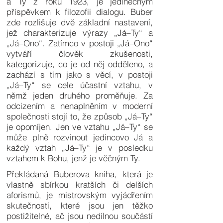
a Ty z roku 1923, je jedinečným
příspěvkem k filozofii dialogu. Buber
zde rozlišuje dvě základní nastavení,
jež charakterizuje výrazy „Já–Ty“ a
„Já–Ono“. Zatímco v postoji „Já–Ono“
vytváří člověk zkušenosti,
kategorizuje, co je od něj odděleno, a
zachází s tím jako s věcí, v postoji
„Já–Ty“ se cele účastní vztahu, v
němž jeden druhého proměňuje. Za
odcizením a nenaplněním v moderní
společnosti stojí to, že způsob „Já–Ty“
je opomíjen. Jen ve vztahu „Já–Ty“ se
může plně rozvinout jedincovo Já a
každý vztah „Já–Ty“ je v posledku
vztahem k Bohu, jenž je věčným Ty.
Překládaná Buberova kniha, která je
vlastně sbírkou kratších či delších
aforismů, je mistrovským vyjádřením
skutečností, které jsou jen těžko
postižitelné, ač jsou nedílnou součástí