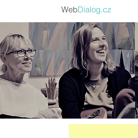
Web
Dialo
g.cz