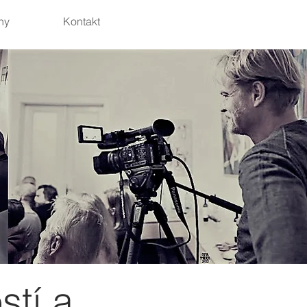
hy
Kontakt
stí a