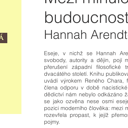
budoucností
Hannah Arend
Eseje, v nichž se Hannah Ar
svobody, autority a dějin, pojí
přerušení západní filosofické tr
dvacátého století. Knihu publiko
uvádí výrokem Reného Chara, 
člena odporu v době nacistické
dědictví nám nebylo odkázáno žád
se jako ozvěna nese osmi eseje
pozici moderního člověka: mezi m
rozevřela propast, k jejíž přem
pojmy.