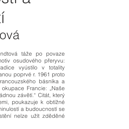
​
tová
endtová táže po povaze
 motiv osudového přeryvu:
adice vyústilo v totality
vanou poprvé r. 1961 proto
francouzského básníka a
 okupace Francie: „Naše
nou závětí.“ Citát, který
mi, poukazuje k obtížné
inulostí a budoucností se
ostění nelze užít zděděné