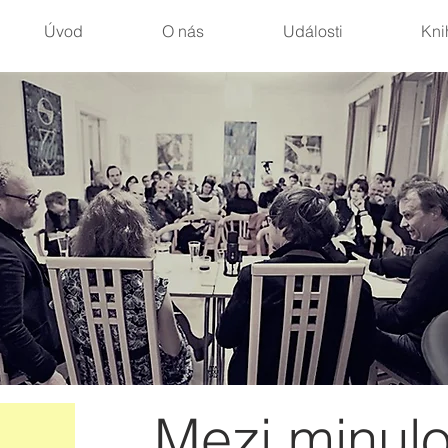
Úvod
O nás
Události
Kni
Mezi minulo