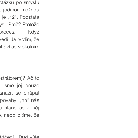
otázku po smyslu 
ne jedinou možnou 
je „42“. Podstata 
l. Proč? Protože 
roces. Když 
di. Já tvrdím, že 
hází se v okolním 
strátorem)? Ač to 
 jsme jej pouze 
snažit se chápat 
ovahy: „trh“ nás 
a stane se z něj 
, nebo cítíme, že 
dčení. „Buď vůle 