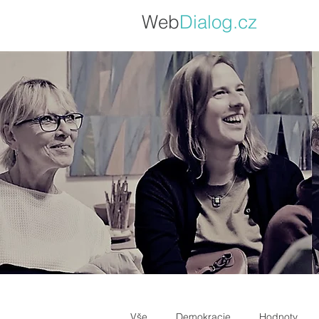
Web
Dialo
g.cz
Vše
Demokracie
Hodnoty