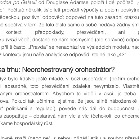
odce po Galaxii
 od Douglase Adamse položí lidé počítači „
c“. Počítač několik tisíciletí provádí výpočty a potom poskyt
vědeckou, pozitivní odpověď: odpověď na tuto zásadní otázku 
ě spočívá v tom, že toto číslo samo o sobě nedává žádný smys
ontext, předpoklady, přesvědčení, ani p
ku 
tvrdé
 vědě, dostane se nám nesmyslné (ale správné) odpově
 příliš často. „Pravda“ se nenachází ve výsledcích modelu, nac
 kontextu jsou naše analytické odpovědi stejné jako „42“.
uka trhu: Neorchestrovaný orchestrátor?
dyž bylo lidstvo ještě mladé, v boží uspořádání (božím orche
 absurdně, toto přesvědčení zdaleka nevymizelo. Vlastně
vaným orchestrátorem. Abychom to viděli v akci, je třeba 
ova. Pokud tak učiníme, zjistíme, že jsou silně náboženské p
n“ politikami a regulací), povede nás dál do budoucnosti 
ás zaopatřuje – obstarává nám víc a víc (čehokoli, co chceme
íkáme hospodářský růst.
lovně snaží (nebo ne), s sebou přináší etiku a soubor přesvě