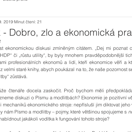
9. 2019
Minut čtení: 21
k - Dobro, zlo a ekonomická pr
2
vést ekonomickou diskusi zmíněným citátem. „Dej mi poznat ce
u HDP“ či „růstu utility“, by byly mnohem pravděpodobnější tich
mi profesionálních ekonomů a lidí, kteří ekonomice věří a kt
 z velmi staré knihy, abych poukázal na to, že naše pozornost s
itby“ zůstává. 
že čtenáře docela zaskočit. Proč bychom měli předpokládat
zneme diskuzi o Písmu a modlitbách? Ekonomie je pozitivní vě
 mechaniků ekonomického stroje: nepřísluší jim diktovat jeho vy
y nám Písmo a modlitby – pojmy, které většinou spojujeme s 
n
abídnout jakákoli vodítka k fungování tohoto stroje?