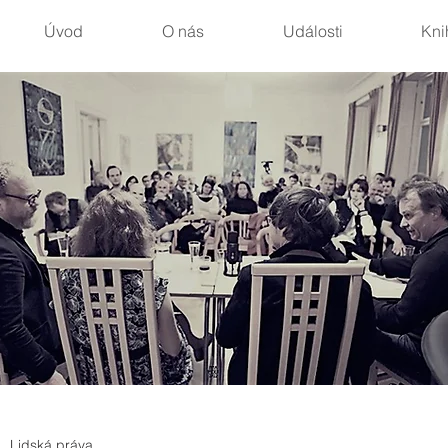
Úvod
O nás
Události
Kni
Lidská práva