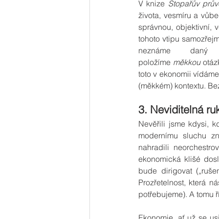
V knize 
Stopařův prův
života, vesmíru a vůbe
správnou, objektivní, 
tohoto vtipu samozřejm
neznáme daný k
položíme 
měkkou
 otáz
toto v ekonomii vídáme
(měkkém) kontextu. Bez
3. Neviditelná r
Nevěřili jsme kdysi, k
modernímu sluchu zní
nahradili neorchestro
ekonomická klišé dosl
bude dirigovat („ruše
Prozřetelnost, která n
potřebujeme). A tomu ř
Ekonomie, ať už se usi