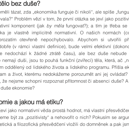
tělo bez duše?
li tázat, zda „ekonomika funguje či nikoli“, ale spíše „fungu
vala?“ Problém vězí v tom, že první otázka se jeví jako pozitivi
tivní komponent (jak 
by měla
 fungovat?); a tím je třeba se 
ka je vlastně implicitně normativní. O našich normách (
rozatím otevřeně nepochybovalo. Abychom si utvořili př
dobře (v rámci vlastní definice), bude velmi efektivní (doko
že nedochází k žádné ztrátě času), ale bez duše nebude fu
nemají duši, jsou to pouhá funkční (zvířecí) těla, která, ač „n
ram oddělený od lidského života a lidského programu. Přišla e
ram a život, kterému nedokážeme porozumět ani jej ovládat?
tí, že nejsme schopni rozpoznat přítomnost či absenci duše? A
dy duše ekonomie?
nomie a jakou má etiku?
eví jako normativní věda prostá hodnot, má vlastní přesvědčení
eme být za „pozitivisty“ a nehovořit o nich? Pokusím se argu
etická a filozofická přesvědčení vložili do domněnek a pak jsme