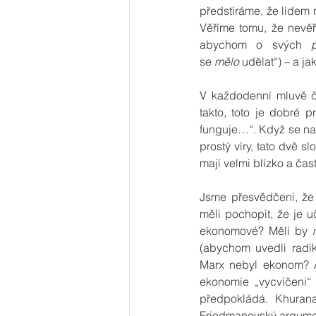
předstíráme, že lidem
Věříme tomu, že nevěří
abychom o svých 
se 
mělo
 udělat“) – a j
V každodenní mluvě 
takto, toto je dobré p
funguje…“. Když se nad
prostý víry, tato dvě sl
mají velmi blízko a ča
Jsme přesvědčeni, že
měli pochopit, že je u
ekonomové? Měli by 
(abychom uvedli radi
Marx nebyl ekonom? A 
ekonomie „vycvičeni“ 
předpokládá. Khurana
Friedmanovský argumen