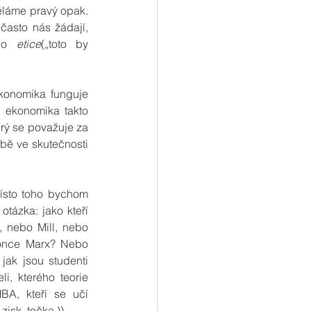
ěláme pravý opak. 
často nás žádají, 
 o 
etice
(„toto by 
konomika funguje 
e ekonomika takto 
rý se považuje za 
obě ve skutečnosti 
ísto toho bychom 
tázka: jako kteří 
 nebo Mill, nebo 
konce Marx? Nebo 
ak jsou studenti 
, kterého teorie 
A, kteří se učí 
isk, tečka.))