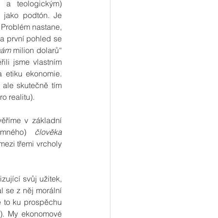
 a teologickým) 
jako podtón. Je 
“ Problém nastane, 
Na první pohled se 
mám
 milion dolarů“ 
ili jsme vlastním 
 etiku ekonomie. 
 ale skutečně tím 
o realitu).
říme v základní 
jemného) 
člověka 
mezi třemi vrcholy 
jící svůj užitek, 
 se z něj morální 
e to ku prospěchu 
y). My ekonomové 