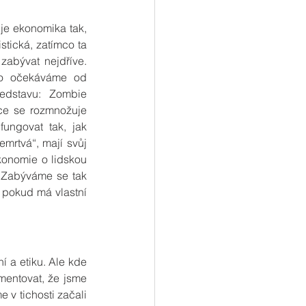
je ekonomika tak, 
stická, zatímco ta 
zabývat nejdříve. 
co očekáváme od 
edstavu: Zombie 
nce se rozmnožuje 
ngovat tak, jak 
emrtvá“, mají svůj 
konomie o lidskou 
 Zabýváme se tak 
 pokud má vlastní 
 a etiku. Ale kde 
mentovat, že jsme 
 v tichosti začali 