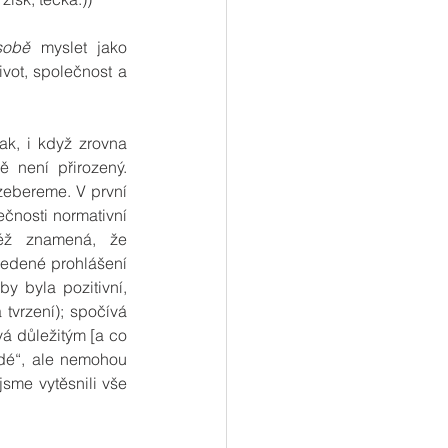
sobě
 myslet jako 
vot, společnost a 
ak, i když zrovna 
 není přirozený. 
zebereme. V první 
ečnosti normativní 
éž znamená, že 
vedené prohlášení 
y byla pozitivní, 
tvrzení); spočívá 
vá důležitým [a co 
rdé“, ale nemohou 
sme vytěsnili vše 