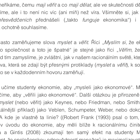
 neříkáme, čemu 
mají věřit
 a co 
mají dělat
, ale ve skutečnosti d
me, ale i to není nic víc (ani míň) než víra. Všimněte si, jak 
přesvědčeních
 přednášeli („takto 
funguje
 ekonomika“) i
ak ochotně souhlasíme.
často zaměňujeme slova 
myslet
 a 
věřit.
 Říci „
Myslím si
, že e
ro společnost a toto je špatné“ je stejné jako říci „
Věřím
, ž
 tím zamyslíme, je zvláštní, jak v našem racionálním světě, kte
ova, která se zdají být přesnými protiklady (
myslet
 a 
věřit
), k s
sto se v každodenním hovoru zaměňují.
 učíme studenty ekonomie, aby „mysleli jako ekonomové“. M
číme, aby „věřili jako ekonomové“. Další otázkou je přirozeně o
myslet
 (nebo věřit) jako Keynes, nebo Friedman, nebo Smith,
kálnější příklad) jako Veblen, Schumpeter, Weber, nebo do
kde je vlastně ta linie? ((Robert Frank (1993) psal o tom, j
v úvodu do ekonomie, aby měli blíže k racionálnímu činiteli
 a Gintis (2008) zkoumají ten samý efekt na studenty MB
t, že společenskou odpovědností manažerů je maximalizovat z