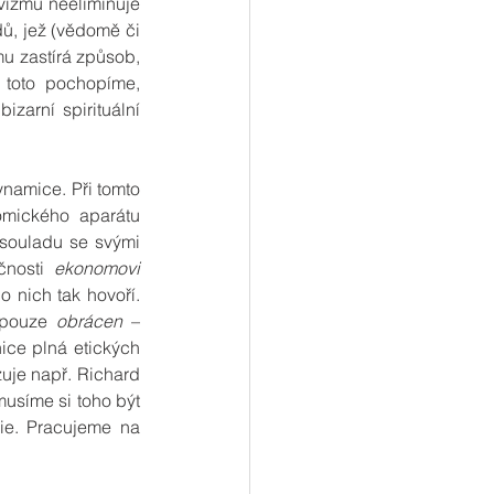
vizmu neeliminuje 
ů, jež (vědomě či 
u zastírá způsob, 
 toto pochopíme, 
arní spirituální 
namice. Při tomto 
mického aparátu 
 souladu se svými 
čnosti 
ekonomovi 
 nich tak hovoří. 
 pouze 
obrácen
 – 
ice plná etických 
je např. Richard 
musíme si toho být 
ie. Pracujeme na 