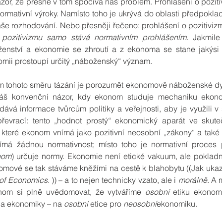
ázor, že přesně v tom spočívá náš problém. Prohlášení o poziti
normativní výroky. Namísto toho je ukrývá do oblasti předpoklad
še rozhodování. Nebo přesněji řečeno: prohlášení o pozitivizm
 pozitivizmu samo stává normativním prohlášením.
 Jakmile
enství a ekonomie se zhroutí a z ekonoma se stane jakýsi biz
mii prostoupí určitý „náboženský“ význam.
lem tohoto směru tázání je porozumět ekonomově náboženské dy
náš konvenční názor, kdy ekonom studuje mechaniku ekono
ává informace tvůrcům politiky a veřejnosti, aby je využili v
 převrací: tento „hodnot prostý“ ekonomický aparát ve skute
které ekonom vnímá jako pozitivní neosobní „zákony“ a také o
ímá žádnou normativnost; místo toho je normativní proces
nom
) určuje normy. Ekonomie není etické vakuum, ale pokladn
mové se tak stáváme kněžími na cestě k blahobytu ((Jak ukazu
 of Economics. 
)) – a to nejen technicky vzato, ale i 
morálně
. A 
chom si plně uvědomovat, že vytváříme 
osobní
 etiku ekonom
 a ekonomiky – na 
osobní
 etice pro 
neosobní
ekonomiku.