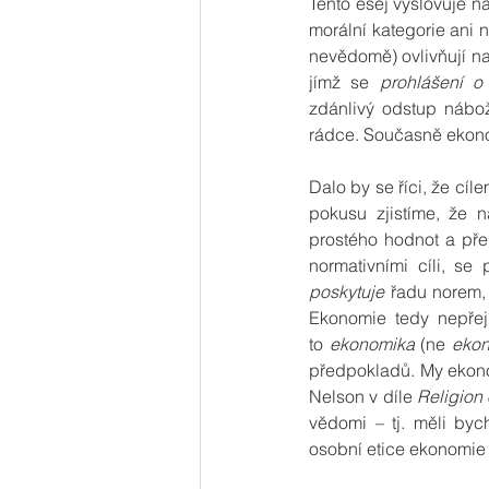
Tento esej vyslovuje n
morální kategorie ani 
nevědomě) ovlivňují na
jímž se 
prohlášení o
zdánlivý odstup nábož
rádce. Současně ekono
Dalo by se říci, že cí
pokusu zjistíme, že 
prostého hodnot a před
normativními cíli, se
poskytuje
 řadu norem, 
Ekonomie tedy nepřej
to 
ekonomika
 (ne 
eko
předpokladů. My ekono
Nelson v díle 
Religion
vědomi – tj. měli by
osobní etice ekonomie