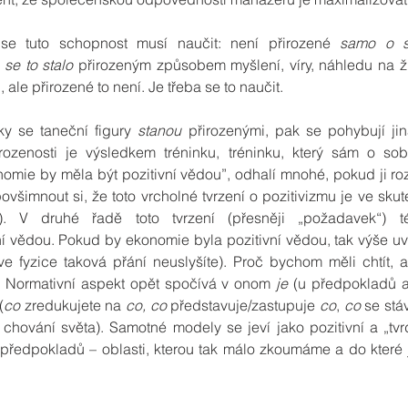
se tuto schopnost musí naučit: není přirozené 
samo o 
 
se to stalo
 přirozeným způsobem myšlení, víry, náhledu na ži
 ale přirozené to není. Je třeba se to naučit.
ky se taneční figury 
stanou
 přirozenými, pak se pohybují jin
irozenosti je výsledkem tréninku, tréninku, který sám o sobě
omie by měla být pozitivní vědou”, odhalí mnohé, pokud ji ro
povšimnout si, že toto vrcholné tvrzení o pozitivizmu je ve skut
). V druhé řadě toto tvrzení (přesněji „požadavek“) t
ní vědou. Pokud by ekonomie byla pozitivní vědou, tak výše u
e fyzice taková přání neuslyšíte). Proč bychom měli chtít, ab
 Normativní aspekt opět spočívá v onom 
je
 (u předpokladů a 
(
co 
zredukujete na 
co, co
 představuje/zastupuje 
co
, 
co
 se stá
ní chování světa). Samotné modely se jeví jako pozitivní a „tv
 předpokladů – oblasti, kterou tak málo zkoumáme a do které j