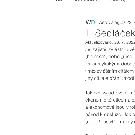
WebDialog.cz
22. 
T. Sedláče
Aktualizováno:
28. 7. 202
Je zajisté zvláštní u
„hojnosti“, nebo „růst
za analytickými debata
tímto zvláštním citátem
jiný cíl, ale přání „modl
Takové vyjadřování mů
ekonomické etice nale
a ekonomové jsou v roli
návod k obsluze. Jak b
„náboženství“ – mohly n