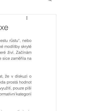
axe
stu růstu“, nebo 
é modlitby skryté 
eré živí. Začínám 
e sice zaměřila na 
, že v diskuzi o 
da prostá hodnot 
užití, pouze píší 
ormativní
 kategorií 