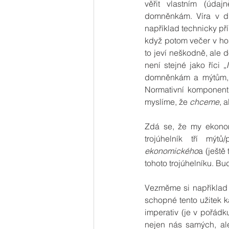
věřit vlastním (údaj
domněnkám. Víra v dů
například technicky pří
když potom večer v ho
to jeví neškodně, ale 
není stejné jako říci „
domněnkám a mýtům, k
Normativní komponent
myslíme, že 
chceme
, 
Zdá se, že my ekonom
trojúhelník tří mýt
ekonomického
a (ještě
tohoto trojúhelníku. 
Vezměme si například př
schopné tento užitek k
imperativ (je v pořád
nejen nás samých, ale