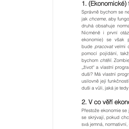
1. (Ekonomické) 
Správně bychom se nemě
jak 
chceme,
 aby fungo
druhá obsahuje norma
Nicméně i první otáz
ekonomie) se však p
bude 
pracovat
 velmi 
pomocí pojídání, tak
bychom 
chtěli.
 Zombie 
„život“ a vlastní prog
duši? Má vlastní prog
usilovně její funkčnos
duši a vůli, jaká je te
2. V co věří eko
Přestože ekonomie se j
se skrývají, pokud chc
svá jemná, normativní, 