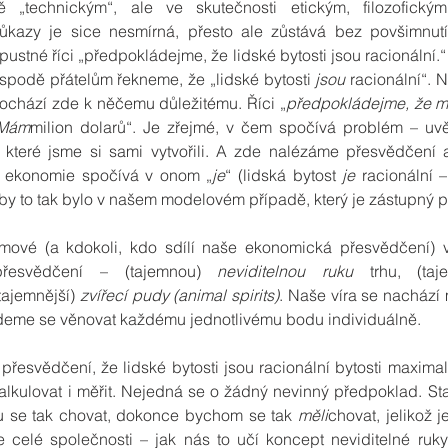
ně „technickým“, ale ve skutečnosti etickým, filozofickým
kazy je sice nesmírná, přesto ale zůstává bez povšimnutí 
pustné říci „předpokládejme, že lidské bytosti jsou racionální.
spodě přátelům řekneme, že „lidské bytosti 
jsou
 racionální“. 
dochází zde k něčemu důležitému. Říci „
předpokládejme, že 
Mám
milion dolarů“. Je zřejmé, v čem spočívá problém – uvěř
teré jsme si sami vytvořili. A zde nalézáme přesvědčení a
 ekonomie spočívá v onom „
je
“ (lidská bytost 
je
 racionální –
aby to tak bylo v našem modelovém případě, který je zástupný pr
ové (a kdokoli, kdo sdílí naše ekonomická přesvědčení) vě
ů/přesvědčení – (tajemnou) 
neviditelnou ruku
 trhu, (ta
 tajemnější) 
zvířecí pudy (animal spirits)
. Naše víra se nachází 
Budeme se věnovat každému jednotlivému bodu individuálně.
esvědčení, že lidské bytosti jsou racionální bytosti maximalizu
alkulovat i měřit. Nejedná se o žádný nevinný předpoklad. Stal
ku se tak chovat, dokonce bychom se tak 
měli
chovat, jelikož j
 celé společnosti – jak nás to učí koncept neviditelné ruk