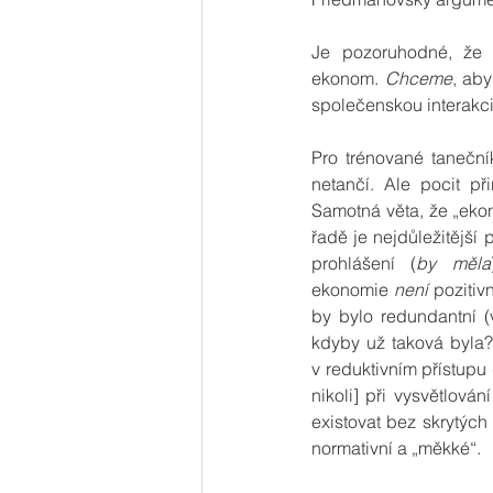
Je pozoruhodné, že 
ekonom. 
Chceme
, aby
společenskou interakci,
Pro trénované taneční
netančí. Ale pocit př
Samotná věta, že „ekon
řadě je nejdůležitější 
prohlášení (
by měla
ekonomie 
není
 pozitiv
by bylo redundantní (v
kdyby už taková byla?
v reduktivním přístupu 
nikoli] při vysvětlová
existovat bez skrytých
normativní a „měkké“.